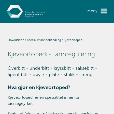
Meny
Hovedsiden
Spesialisttannbehandling
Kjeveortopedi
Kjeveortopedi - tannregulering
Overbitt - underbitt - kryssbitt - saksebitt -
åpent bitt - bøyle - plate - strikk - streng
Hva gjør en kjeveortoped?
Kjeveortopedi er en spesialitet innenfor
tannlegeyrket.
Fagfeltet fokuserer på bittavvik, tannstillingsfeil og