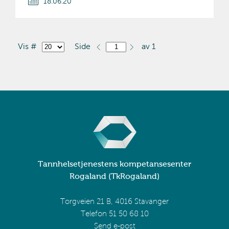
18.06.20
Vis #
Side
av 1
Tannhelsetjenestens kompetansesenter
Rogaland (TkRogaland)
Torgveien 21 B, 4016 Stavanger
Telefon 51 50 68 10
Send e-post