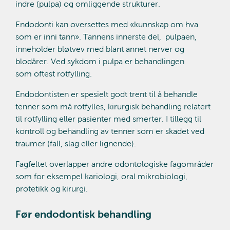
indre (pulpa) og omliggende strukturer.
Endodonti kan oversettes med «kunnskap om hva
som er inni tann». Tannens innerste del, pulpaen,
inneholder bløtvev med blant annet nerver og
blodårer. Ved sykdom i pulpa er behandlingen
som oftest rotfylling.
Endodontisten er spesielt godt trent til å behandle
tenner som må rotfylles, kirurgisk behandling relatert
til rotfylling eller pasienter med smerter. I tillegg til
kontroll og behandling av tenner som er skadet ved
traumer (fall, slag eller lignende).
Fagfeltet overlapper andre odontologiske fagområder
som for eksempel kariologi, oral mikrobiologi,
protetikk og kirurgi.
Før endodontisk behandling