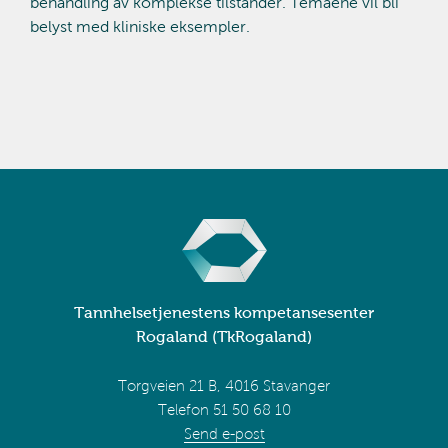
behandling av komplekse tilstander. Temaene vil bli
belyst med kliniske eksempler.
Tannhelsetjenestens kompetansesenter
Rogaland (TkRogaland)
Torgveien 21 B, 4016 Stavanger
Telefon 51 50 68 10
Send e-post