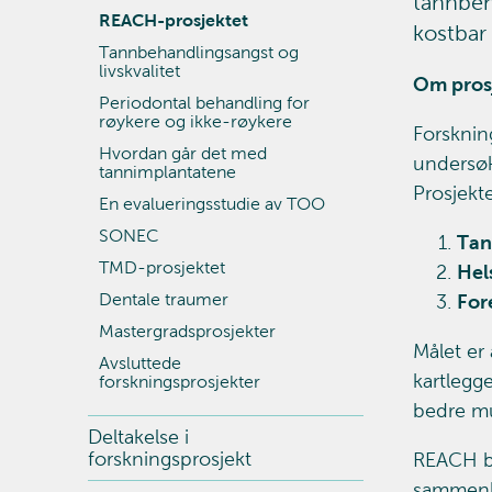
tannbeh
REACH-prosjektet
kostbar
Tannbehandlingsangst og
livskvalitet
Om pros
Periodontal behandling for
røykere og ikke-røykere
Forsknin
Hvordan går det med
undersøk
tannimplantatene
Prosjekte
En evalueringsstudie av TOO
SONEC
Tan
TMD-prosjektet
Hel
Dentale traumer
For
Mastergradsprosjekter
Målet er
Avsluttede
kartlegge
forskningsprosjekter
bedre m
Deltakelse i
forskningsprosjekt
REACH be
sammenh