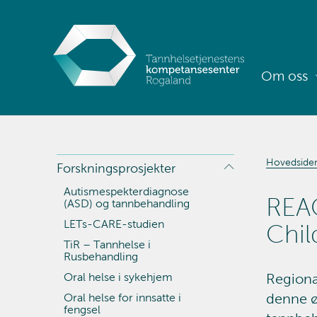
Om oss
Hovedside
Forskningsprosjekter
Autismespekterdiagnose
REAC
(ASD) og tannbehandling
LETs-CARE-studien
Chil
TiR – Tannhelse i
Rusbehandling
Oral helse i sykehjem
Regional
denne ø
Oral helse for innsatte i
fengsel