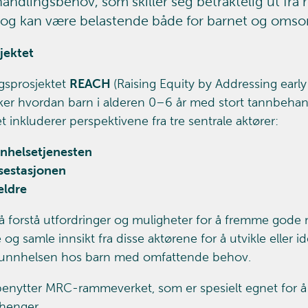
andlingsbehov, som skiller seg betraktelig ut fra 
 og kan være belastende både for barnet og oms
jektet
gsprosjektet
REACH
(Raising Equity by Addressing early
er hvordan barn i alderen 0–6 år med stort tannbehandl
t inkluderer perspektivene fra tre sentrale aktører:
nhelsetjenesten
sestasjonen
eldre
 å forstå utfordringer og muligheter for å fremme gode 
 og samle innsikt fra disse aktørene for å utvikle eller 
unnhelsen hos barn med omfattende behov.
nytter MRC-rammeverket, som er spesielt egnet for å u
enger.