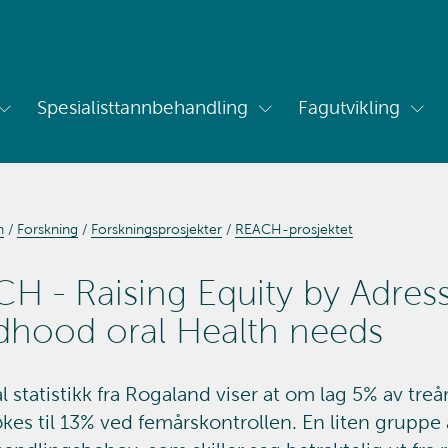
Spesialisttannbehandling
Fagutvikling
Vis
Vis
Vis
undermeny
undermeny
und
for
for
for
Om
Spesialisttannbehandling
Fagu
oss
n
Forskning
Forskningsprosjekter
REACH-prosjektet
H - Raising Equity by Adress
dhood oral Health needs
 statistikk fra Rogaland viser at om lag 5% av treåri
kes til 13% ved femårskontrollen. En liten gruppe 