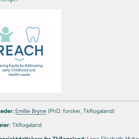
leder:
Emilie Bryne
(PhD, forsker, TkRogaland)
eier:
TkRogaland