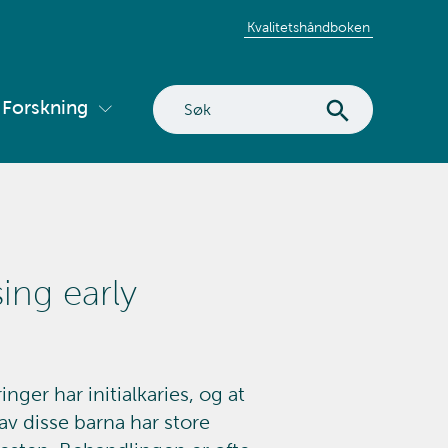
Kvalitetshåndboken
Søk
Forskning
Vis
på
ermeny
undermeny
nettstedet
for
tvikling
Forskning
ing early
nger har initialkaries, og at
av disse barna har store