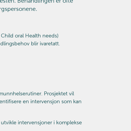
resten. Behandlingen er ofte
orgspersonene.
 Child oral Health needs)
ingsbehov blir ivaretatt.
munnhelserutiner. Prosjektet vil
identifisere en intervensjon som kan
tvikle intervensjoner i komplekse