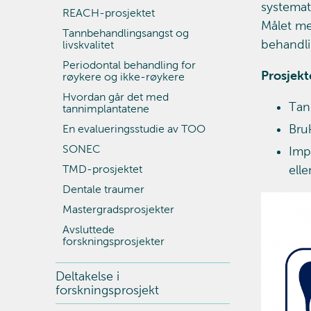
systemat
REACH-prosjektet
Målet me
Tannbehandlingsangst og
behandli
livskvalitet
Periodontal behandling for
Prosjekt
røykere og ikke-røykere
Hvordan går det med
Tan
tannimplantatene
Bru
En evalueringsstudie av TOO
SONEC
Imp
TMD-prosjektet
ell
Dentale traumer
Mastergradsprosjekter
Avsluttede
forskningsprosjekter
Deltakelse i
forskningsprosjekt