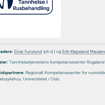
ledere:
Einar Furulund
(ph.d.) og
Erik Klepsland Maulan
eier:
Tannhelsetjenestens kompetansesenter Rogaland
idspartnere:
Regionalt Kompetansesenter for rusmidde
etssykehus, Universitetet i Oslo.