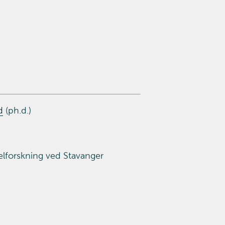
d
(ph.d.)
lforskning ved Stavanger