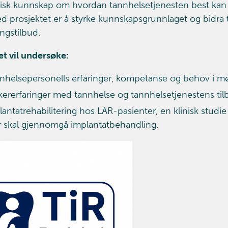
isk kunnskap om hvordan tannhelsetjenesten best ka
d prosjektet er å styrke kunnskapsgrunnlaget og bidra ti
ngstilbud.
et vil undersøke:
nhelsepersonells erfaringer, kompetanse og behov i m
kererfaringer med tannhelse og tannhelsetjenestens til
lantatrehabilitering hos LAR-pasienter, en klinisk stud
er skal gjennomgå implantatbehandling.