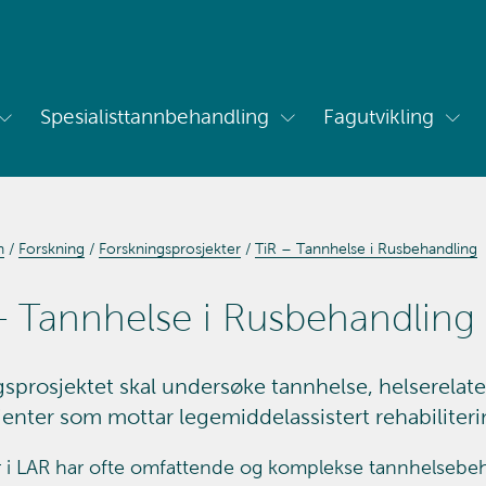
Spesialisttannbehandling
Fagutvikling
Vis
Vis
Vis
undermeny
undermeny
und
for
for
for
Om
Spesialisttannbehandling
Fagu
oss
n
Forskning
Forskningsprosjekter
TiR – Tannhelse i Rusbehandling
– Tannhelse i Rusbehandling
sprosjektet skal undersøke tannhelse, helserelater
ienter som mottar legemiddelassistert rehabiliteri
 i LAR har ofte omfattende og komplekse tannhelsebeh