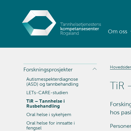
Om oss
Hovedside
Forskningsprosjekter
Autismespekterdiagnose
TiR 
(ASD) og tannbehandling
LETs-CARE-studien
TiR – Tannhelse i
Forsking
Rusbehandling
hos pas
Oral helse i sykehjem
Oral helse for innsatte i
Personer
fengsel