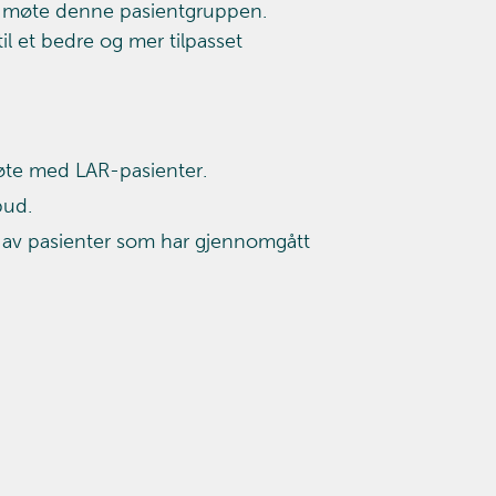
n møte denne pasientgruppen.
l et bedre og mer tilpasset
øte med LAR-pasienter.
bud.
ie av pasienter som har gjennomgått