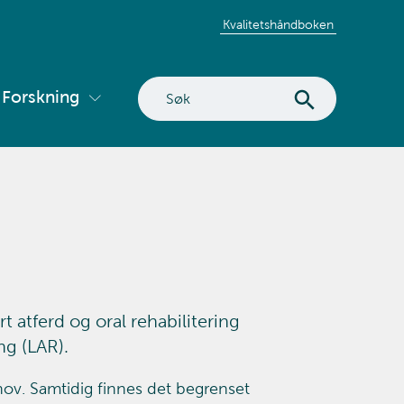
Kvalitetshåndboken
Søk
Forskning
Vis
på
ermeny
undermeny
nettstedet
for
tvikling
Forskning
t atferd og oral rehabilitering
ng (LAR).
ov. Samtidig finnes det begrenset