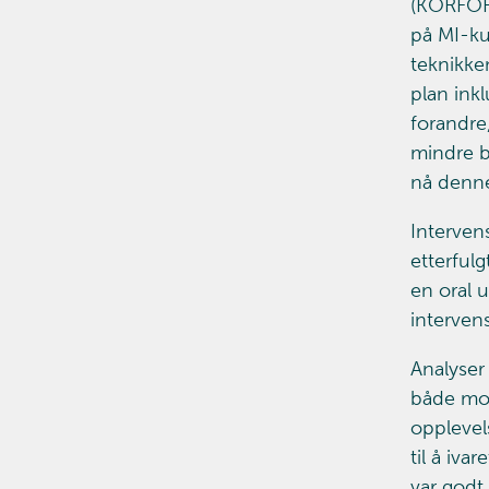
(KORFOR)
på MI-kur
teknikke
plan ink
forandre
mindre b
nå denne
Interven
etterful
en oral u
interven
Analyser
både moti
opplevels
til å iva
var godt