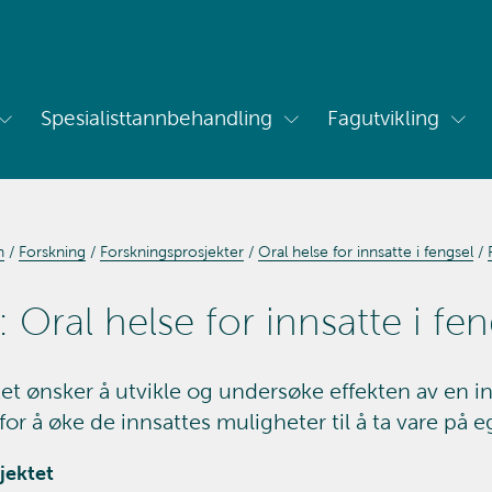
Spesialisttannbehandling
Fagutvikling
Vis
Vis
Vis
undermeny
undermeny
und
for
for
for
Om
Spesialisttannbehandling
Fagu
oss
n
Forskning
Forskningsprosjekter
Oral helse for innsatte i fengsel
t: Oral helse for innsatte i fe
et ønsker å utvikle og undersøke effekten av en in
for å øke de innsattes muligheter til å ta vare på e
jektet