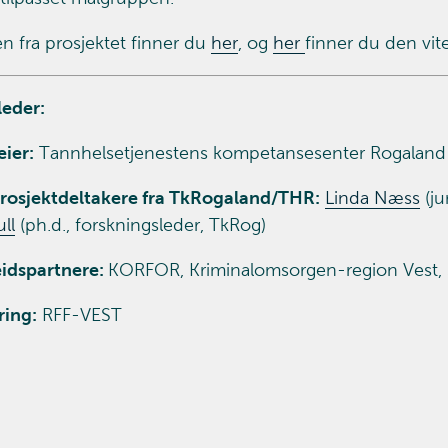
n fra prosjektet finner du
her
, og
her
finner du den vit
leder:
eier:
Tannhelsetjenestens kompetansesenter Rogaland
rosjektdeltakere fra TkRogaland/THR:
Linda Næss
(ju
ll
(ph.d., forskningsleder, TkRog)
idspartnere:
KORFOR, Kriminalomsorgen-region Vest, 
ring:
RFF-VEST