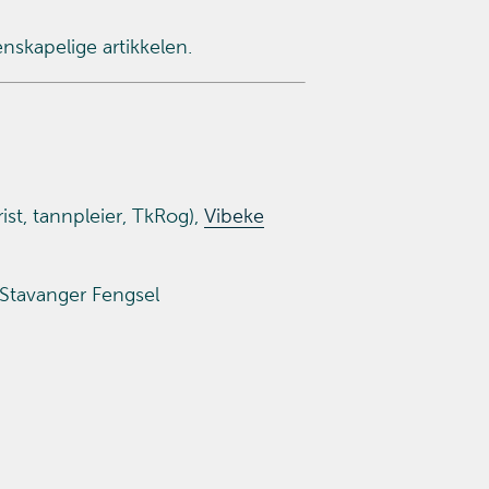
enskapelige artikkelen.
rist, tannpleier, TkRog),
Vibeke
Stavanger Fengsel