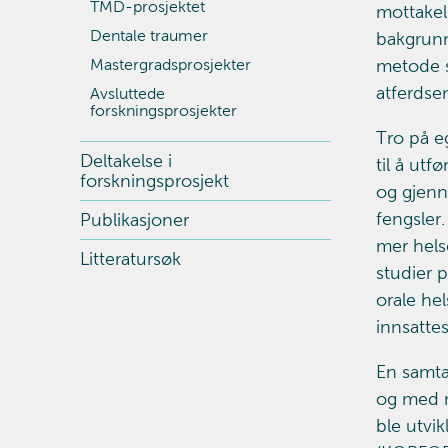
TMD-prosjektet
mottakel
Dentale traumer
bakgrunn
Mastergradsprosjekter
metode s
atferdse
Avsluttede
forskningsprosjekter
Tro på e
Deltakelse i
til å ut
forskningsprosjekt
og gjenn
fengsler
Publikasjoner
mer hels
Litteratursøk
studier 
orale hel
innsattes
En samta
og med m
ble utvi