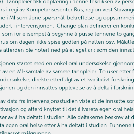
. Tannpleier fikk opplæring i denne teknikken av per
s i regi av Kompetansesenter Rus, region vest Stavanger 
ne i MI som åpne spørsmål, bekreftelse og oppsummeri
ludert i intervensjonen. Change plan definerer en konkre
, som for eksempel å begynne å pusse tennene to gange
rus om dagen, ikke spise godteri på natten osv. Målatf
 atferden ble notert ned på et eget ark som den innsat
sjonen startet med en enkel oral undersøkelse gjennomfø
gt av en MI-samtale av samme tannpleier. To uker etter f
ndersøkelse, direkte etterfulgt av et kvalitativt forsknin
sjonen og den innsattes opplevelse av å delta i forsknin
 av data fra intervensjonsstudien viste at de innsatte s
vasjon og atferd knyttet til det å ivareta egen oral hel
er av å ha deltatt i studien. Alle deltakerne beskrev at
reta egen oral helse etter å ha deltatt i studien. Funnen
 tilpasset målgruppen.