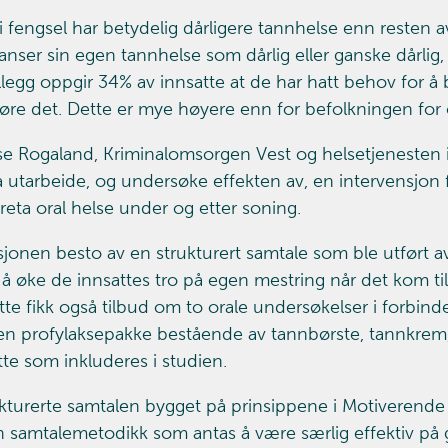
 i fengsel har betydelig dårligere tannhelse enn resten 
 anser sin egen tannhelse som dårlig eller ganske dårlig
tillegg oppgir 34% av innsatte at de har hatt behov for å
jøre det. Dette er mye høyere enn for befolkningen for ø
e Rogaland, Kriminalomsorgen Vest og helsetjenesten
å utarbeide, og undersøke effekten av, en intervensjon f
areta oral helse under og etter soning.
sjonen besto av en strukturert samtale som ble utført a
å øke de innsattes tro på egen mestring når det kom til 
te fikk også tilbud om to orale undersøkelser i forbindel
en profylaksepakke bestående av tannbørste, tannkrem, fl
tte som inkluderes i studien.
kturerte samtalen bygget på prinsippene i Motiverende I
en samtalemetodikk som antas å være særlig effektiv på 