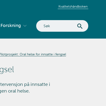
Kvalitetshåndboken
Søk
Forskning
Vis
på
ermeny
undermeny
nettstedet
for
tvikling
Forskning
Pilotprosjekt: Oral helse for innsatte i fengsel
ngsel
tervensjon på innsatte i
gen oral helse.