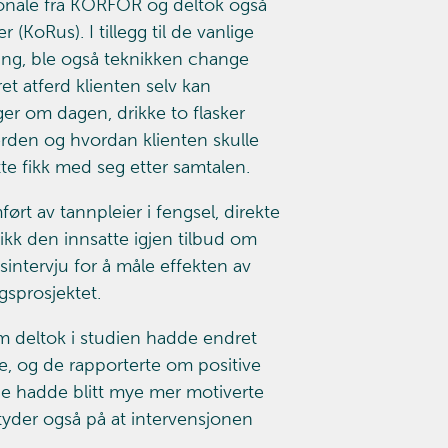
sonale fra KORFOR og deltok også
(KoRus). I tillegg til de vanlige
ng, ble også teknikken change
t atferd klienten selv kan
r om dagen, drikke to flasker
erden og hvordan klienten skulle
te fikk med seg etter samtalen.
rt av tannpleier i fengsel, direkte
ikk den innsatte igjen tilbud om
gsintervju for å måle effekten av
gsprosjektet.
om deltok i studien hadde endret
se, og de rapporterte om positive
 de hadde blitt mye mer motiverte
e tyder også på at intervensjonen