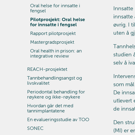
Oral helse for innsatte i
Innsatte
fengsel
innsatte
Pilotprosjekt: Oral helse
øvrig. I 
for innsatte i fengsel
uten å g
Rapport pilotprosjekt
Mastergradsprosjekt
Tannhels
Oral health in prison: an
studien 
integrative review
selv å iv
REACH-prosjektet
Interven
Tannbehandlingsangst og
livskvalitet
som mål 
Periodontal behandling for
De innsat
røykere og ikke-røykere
utlevert 
Hvordan går det med
de innsa
tannimplantatene
En evalueringsstudie av TOO
Den stru
SONEC
(MI) er 