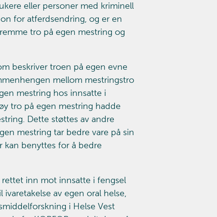
ukere eller personer med kriminell
on for atferdsendring, og er en
å fremme tro på egen mestring og
om beskriver troen på egen evne
 sammenhengen mellom mestringstro
gen mestring hos innsatte i
 høy tro på egen mestring hadde
ring. Dette støttes av andre
gen mestring tar bedre vare på sin
er kan benyttes for å bedre
rettet inn mot innsatte i fengsel
ivaretakelse av egen oral helse,
smiddelforskning i Helse Vest