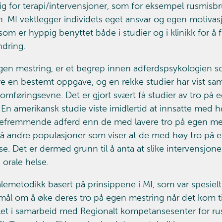
ig for terapi/intervensjoner, som for eksempel rusmisbr
. MI vektlegger individets eget ansvar og egen motivasj
om er hyppig benyttet både i studier og i klinikk for 
ndring.
gen mestring, er et begrep innen adferdspsykologien s
føre en bestemt oppgave, og en rekke studier har vist
omføringsevne. Det er gjort svært få studier av tro på e
. En amerikansk studie viste imidlertid at innsatte med
efremmende adferd enn de med lavere tro på egen mest
på andre populasjoner som viser at de med høy tro på e
se. Det er dermed grunn til å anta at slike intervensjon
 orale helse.
lemetodikk basert på prinsippene i MI, som var spesielt 
ål om å øke deres tro på egen mestring når det kom til 
klet i samarbeid med Regionalt kompetansesenter for ru