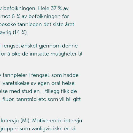
av befolkningen. Hele 37 % av
, mot 6 % av befolkningen for
 besøke tannlegen det siste året
vrig (14 %).
 i fengsel ønsket gjennom denne
or å øke de innsatte muligheter til
v tannpleier i fengsel, som hadde
ivaretakelse av egen oral helse.
se med studien, i tillegg fikk de
uor, tanntråd etc som vil bli gitt
ntervju (MI). Motiverende intervju
grupper som vanligvis ikke er så