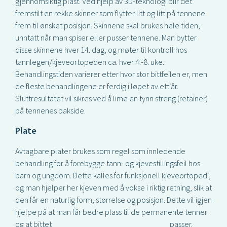
gjennomsiktig plast. Ved hjelp av 3D-teknologi blir det
fremstilt en rekke skinner som flytter litt og litt på tennene
frem til ønsket posisjon. Skinnene skal brukes hele tiden,
unntatt når man spiser eller pusser tennene. Man bytter
disse skinnene hver 14. dag, og møter til kontroll hos
tannlegen/kjeveortopeden ca. hver 4.-8. uke.
Behandlingstiden varierer etter hvor stor bittfeilen er, men
de fleste behandlingene er ferdig i løpet av ett år.
Sluttresultatet vil sikres ved å lime en tynn streng (retainer)
på tennenes bakside.
Plate
Avtagbare plater brukes som regel som innledende
behandling for å forebygge tann- og kjevestillingsfeil hos
barn og ungdom. Dette kalles for funksjonell kjeveortopedi,
og man hjelper her kjeven med å vokse i riktig retning, slik at
den får en naturlig form, størrelse og posisjon. Dette vil igjen
hjelpe på at man får bedre plass til de permanente tenner
og at bittet
passer.