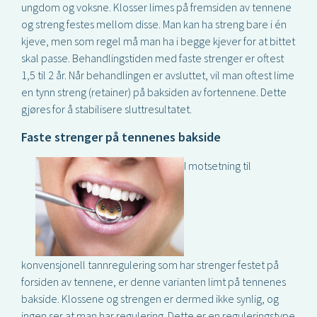
ungdom og voksne. Klosser limes på fremsiden av tennene
og streng festes mellom disse. Man kan ha streng bare i én
kjeve, men som regel må man ha i begge kjever for at bittet
skal passe. Behandlingstiden med faste strenger er oftest
1,5 til 2 år. Når behandlingen er avsluttet, vil man oftest lime
en tynn streng (retainer) på baksiden av fortennene. Dette
gjøres for å stabilisere sluttresultatet.
Faste strenger på tennenes bakside
I motsetning til
konvensjonell tannregulering som har strenger festet på
forsiden av tennene, er denne varianten limt på tennenes
bakside. Klossene og strengen er dermed ikke synlig, og
ingen ser at man har regulering. Dette er en reguleringstype