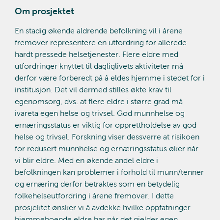
Om prosjektet
En stadig økende aldrende befolkning vil i årene
fremover representere en utfordring for allerede
hardt pressede helsetjenester. Flere eldre med
utfordringer knyttet til dagliglivets aktiviteter må
derfor være forberedt på å eldes hjemme i stedet for i
institusjon. Det vil dermed stilles økte krav til
egenomsorg, dvs. at flere eldre i større grad må
ivareta egen helse og trivsel. God munnhelse og
ernæringsstatus er viktig for opprettholdelse av god
helse og trivsel. Forskning viser dessverre at risikoen
for redusert munnhelse og ernæringsstatus øker når
vi blir eldre. Med en økende andel eldre i
befolkningen kan problemer i forhold til munn/tenner
og ernæring derfor betraktes som en betydelig
folkehelseutfordring i årene fremover. I dette
prosjektet ønsker vi å avdekke hvilke oppfatninger
hjemmeboende eldre har når det gjelder egen