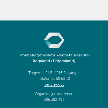
Tannhelsetjenestens kompetansesenter
Rogaland (TkRogaland)
Torgveien 21 B, 4016 Stavanger
Telefon 51 50 68 10
Send e-post
Organisasjonsnummer:
986 382 496