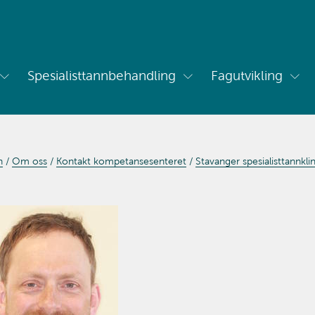
Spesialisttannbehandling
Fagutvikling
Vis
Vis
Vis
undermeny
undermeny
und
for
for
for
Om
Spesialisttannbehandling
Fag
oss
n
Om oss
Kontakt kompetansesenteret
Stavanger spesialisttannklin