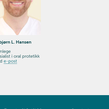
bjørn L. Hansen
nlege
ialist i oral protetikk
nd
e-post