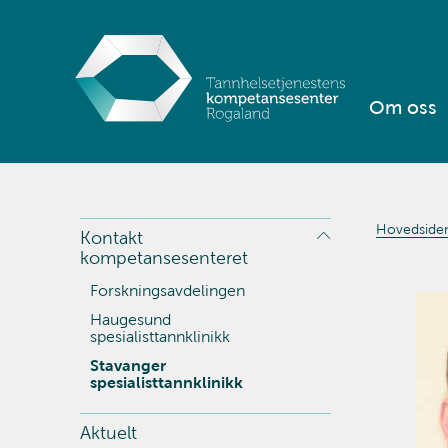
Om oss
Hovedside
Kontakt
kompetansesenteret
Forskningsavdelingen
Haugesund
spesialisttannklinikk
Stavanger
spesialisttannklinikk
Aktuelt