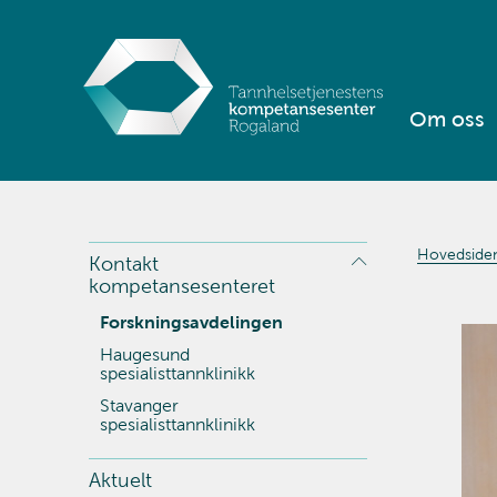
Om oss
Hovedside
Kontakt
kompetansesenteret
Forskningsavdelingen
Haugesund
spesialisttannklinikk
Stavanger
spesialisttannklinikk
Aktuelt