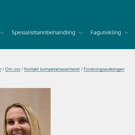
Spesialisttannbehandling
Fagutvikling
Vis
Vis
Vis
undermeny
undermeny
und
for
for
for
Om
Spesialisttannbehandling
Fag
oss
n
Om oss
Kontakt kompetansesenteret
Forskningsavdelingen