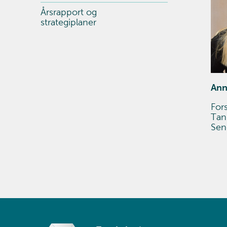
Årsrapport og
strategiplaner
Ann
For
Tan
Se