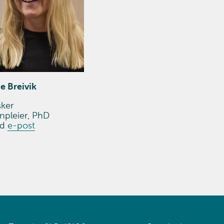
e Breivik
sker
npleier, PhD
nd
e-post