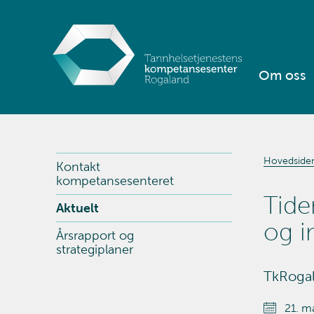
Om oss
Hovedside
Kontakt
kompetansesenteret
Tide
Aktuelt
og i
Årsrapport og
strategiplaner
TkRogal
21. m