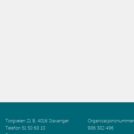
Torgveien 21 B, 4016 Stavanger
Organisasjonsnummer
Telefon 51 50 68 10
986 382 496