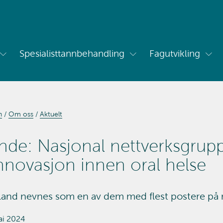
Spesialisttannbehandling
Fagutvikling
Vis
Vis
Vis
undermeny
undermeny
und
for
for
for
Om
Spesialisttannbehandling
Fag
oss
n
Om oss
Aktuelt
nde: Nasjonal nettverksgrupp
nnovasjon innen oral helse
and nevnes som en av dem med flest postere på 
ai 2024