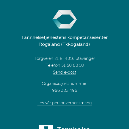
Tannhelsetjenestens kompetansesenter
Rogaland (TkRogaland)
Torgveien 21 B, 4016 Stavanger
Telefon 51 50 68 10
Send e-post
Organisasjonsnummer:
986 382 496
Les vår personvernerklæring