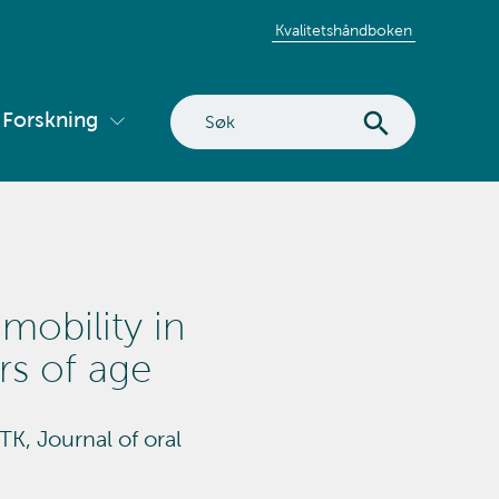
Kvalitetshåndboken
Søk
Forskning
Vis
på
ermeny
undermeny
nettstedet
for
tvikling
Forskning
mobility in
rs of age
TK, Journal of oral