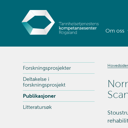
Om oss
Hovedside
Forskningsprosjekter
Deltakelse i
Norm
forskningsprosjekt
Scan
Publikasjoner
Litteratursøk
Stoustru
rehabili