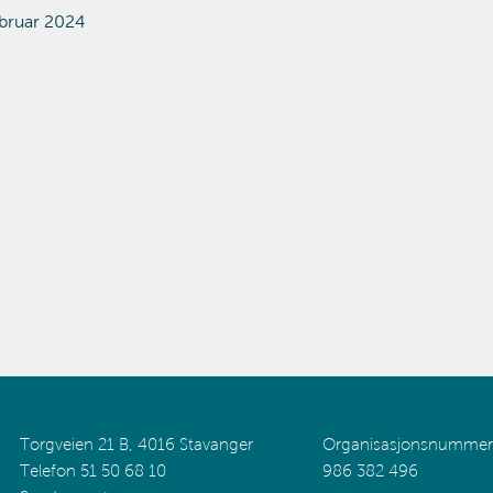
ebruar 2024
Torgveien 21 B, 4016 Stavanger
Organisasjonsnummer
Telefon 51 50 68 10
986 382 496