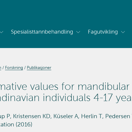
Spesialisttannbehandling
Fagutvikling
Vis
Vis
Vis
undermeny
undermeny
und
for
for
for
Om
Spesialisttannbehandling
Fagu
oss
n
Forskning
Publikasjoner
ative values for mandibular 
dinavian individuals 4-17 yea
p P, Kristensen KD, Küseler A, Herlin T, Pedersen 
tation (2016)