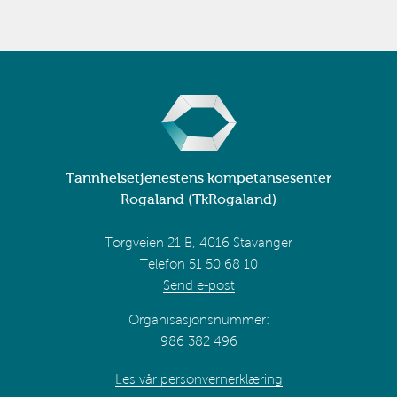
Tannhelsetjenestens kompetansesenter
Rogaland (TkRogaland)
Torgveien 21 B, 4016 Stavanger
Telefon 51 50 68 10
Send e-post
Organisasjonsnummer:
986 382 496
Les vår personvernerklæring