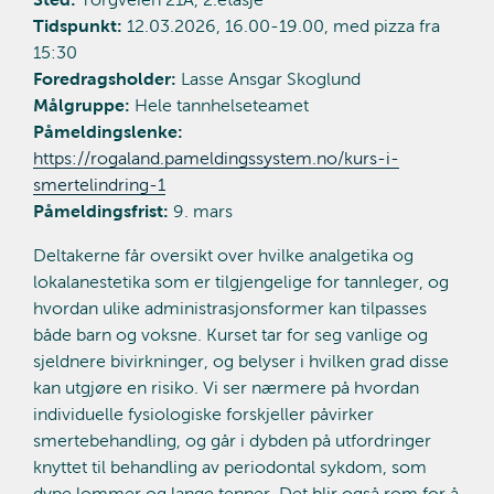
Tidspunkt:
12.03.2026, 16.00-19.00, med pizza fra
15:30
Foredragsholder:
Lasse Ansgar Skoglund
Målgruppe:
Hele tannhelseteamet
Påmeldingslenke:
https://rogaland.pameldingssystem.no/kurs-i-
smertelindring-1
Påmeldingsfrist:
9. mars
Deltakerne får oversikt over hvilke analgetika og
lokalanestetika som er tilgjengelige for tannleger, og
hvordan ulike administrasjonsformer kan tilpasses
både barn og voksne. Kurset tar for seg vanlige og
sjeldnere bivirkninger, og belyser i hvilken grad disse
kan utgjøre en risiko. Vi ser nærmere på hvordan
individuelle fysiologiske forskjeller påvirker
smertebehandling, og går i dybden på utfordringer
knyttet til behandling av periodontal sykdom, som
dype lommer og lange tenner. Det blir også rom for å