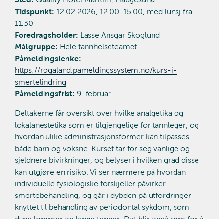
Tidspunkt:
12.02.2026, 12.00-15.00, med lunsj fra
11:30
Foredragsholder:
Lasse Ansgar Skoglund
Målgruppe:
Hele tannhelseteamet
Påmeldingslenke:
https://rogaland.pameldingssystem.no/kurs-i-
smertelindring
Påmeldingsfrist:
9. februar
Deltakerne får oversikt over hvilke analgetika og
lokalanestetika som er tilgjengelige for tannleger, og
hvordan ulike administrasjonsformer kan tilpasses
både barn og voksne. Kurset tar for seg vanlige og
sjeldnere bivirkninger, og belyser i hvilken grad disse
kan utgjøre en risiko. Vi ser nærmere på hvordan
individuelle fysiologiske forskjeller påvirker
smertebehandling, og går i dybden på utfordringer
knyttet til behandling av periodontal sykdom, som
dype lommer og lange tenner. Det blir også rom for å