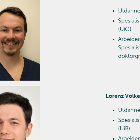
Utdannet
Spesiali
(UiO)
Arbeider
Spesialis
doktorgr
Lorenz Volke
Utdanne
Spesiali
(UiB)
Arbeider