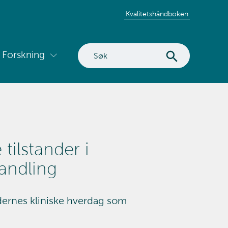
Kvalitetshåndboken
Søk
Forskning
Vis
på
ermeny
undermeny
nettstedet
for
utvikling
Forskning
tilstander i
andling
ldernes kliniske hverdag som