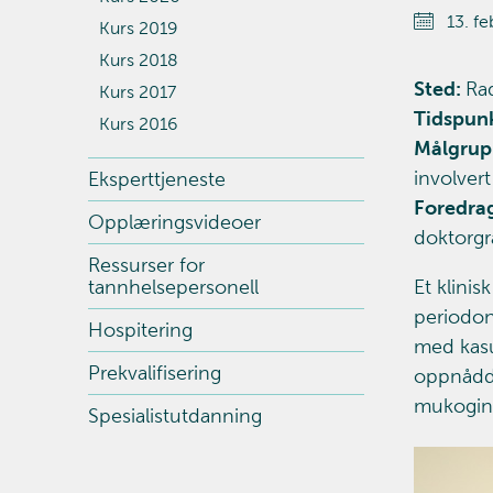
13. fe
Kurs 2019
Kurs 2018
Sted:
Rad
Kurs 2017
Tidspunk
Kurs 2016
Målgrup
involver
Eksperttjeneste
Foredra
Opplæringsvideoer
doktorgr
Ressurser for
tannhelsepersonell
Et klinis
periodon
Hospitering
med kasu
Prekvalifisering
oppnådd r
mukoging
Spesialistutdanning