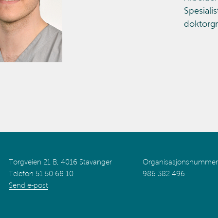
Spesialis
doktorgr
Torgveien 21 B, 4016 Stavanger
Organisasjonsnummer
Telefon 51 50 68 10
986 382 496
Send e-post