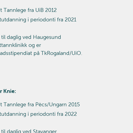
 Tannlege fra UiB 2012
stutdanning i periodonti fra 2021
 til daglig ved Haugesund
ttannklinikk og er
adsstipendiat på TkRogaland/UiO.
r Knie:
t Tannlege fra Pècs/Ungarn 2015
stutdanning i periodonti fra 2022
 til daglig ved Stavanger