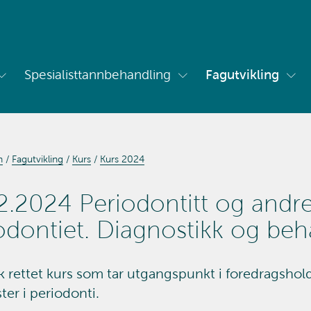
Spesialisttannbehandling
Fagutvikling
Vis
Vis
Vis
undermeny
undermeny
und
for
for
for
Om
Spesialisttannbehandling
Fag
oss
n
Fagutvikling
Kurs
Kurs 2024
2.2024 Periodontitt og andre 
odontiet. Diagnostikk og beh
isk rettet kurs som tar utgangspunkt i foredragsho
ster i periodonti.