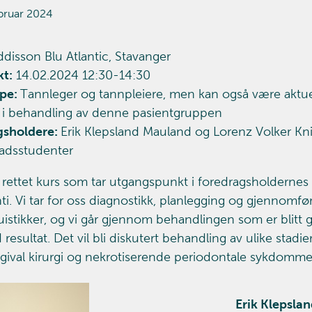
bruar 2024
disson Blu Atlantic, Stavanger
t:
14.02.2024 12:30-14:30
pe:
Tannleger og tannpleiere, men kan også være aktue
t i behandling av denne pasientgruppen
gsholdere:
Erik Klepsland Mauland og Lorenz Volker Knie
adsstudenter
k rettet kurs som tar utgangspunkt i foredragsholdernes 
ti. Vi tar for oss diagnostikk, planlegging og gjennomfø
istikker, og vi går gjennom behandlingen som er blitt 
esultat. Det vil bli diskutert behandling av ulike stadi
ival kirurgi og nekrotiserende periodontale sykdomme
Erik Klepsla