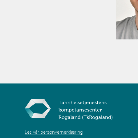
Tannhelsetjenestens
kompetansesenter
Rogaland (TkRogaland)
Les vår personvernerklæring