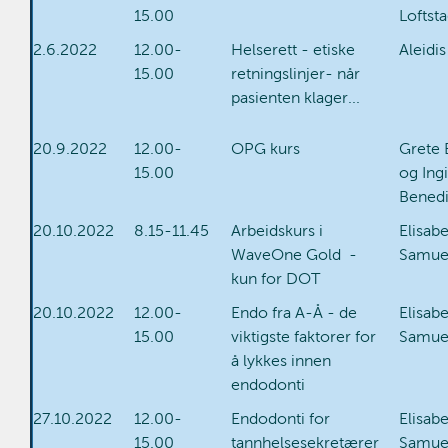
15.00
Loftst
2.6.2022
12.00-
Helserett - etiske
Aleidi
15.00
retningslinjer- når
pasienten klager...
20.9.2022
12.00-
OPG kurs
Grete 
15.00
og Ing
Benedi
20.10.2022
8.15-11.45
Arbeidskurs i
Elisab
WaveOne Gold -
Samue
kun for DOT
20.10.2022
12.00-
Endo fra A-Å - de
Elisab
15.00
viktigste faktorer for
Samue
å lykkes innen
endodonti
27.10.2022
12.00-
Endodonti for
Elisab
15.00
tannhelsesekretærer
Samue