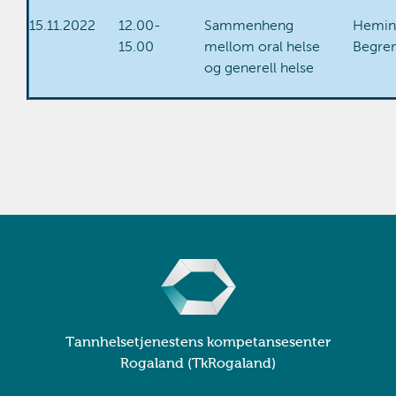
15.11.2022
12.00-
Sammenheng
Hemin
15.00
mellom oral helse
Begre
og generell helse
Tannhelsetjenestens kompetansesenter
Rogaland (TkRogaland)