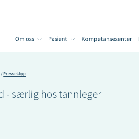
Om oss
Pasient
Kompetansesenter
Vis
Vis
undermeny
undermeny
for
for
Om
Pasient
oss
Presseklipp
d - særlig hos tannleger