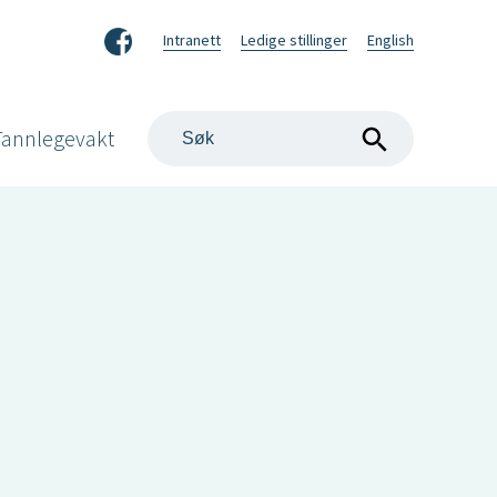
Facebook
Intranett
Ledige stillinger
English
Søk
Tannlegevakt
på
nettstedet