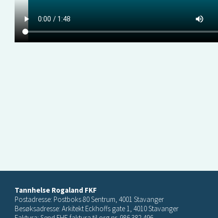
Tannhelse Rogaland FKF
Postadresse: Postboks 80 Sentrum, 4001 Stavanger
Besøksadresse: Arkitekt Eckhoffs gate 1, 4010 Stavanger
Faktura: Send EHF-faktura til org.nr. 986 382 496