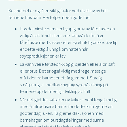
Kostholdet er også en viktig faktor ved utvikling av hull i
tennene hos barn. Her følger noen gode råd:
Hos de minste barna er hyppig bruk av tåteflaske en
viktig årsak til hull i tennene. Unngå derfor å gi
tåteflaske med sukker- eller syreholdig drikke. Særlig
er dette viktig å unngå om natten når
spyttproduksjonen er lav.
La vann være tørstedrikk og gi sjelden eller aldri saft
eller brus. Det er også viktig med regelmessige
måltider fra barnet er ett år gammelt. Stadig
småspising vil medføre hyppig syrepåvirkning på
tennene og dermed gi utvikling av hull.
Når det gjelder søtsaker og kaker – vent lengst mulig
med å introdusere barnet for dette. Finn gjerne en
godteridag i uken. Ta gjerne diskusjonen med
barnehagen om bursdagsfeiringer med sunne
alternativer i stedet for kaker, saft og is.