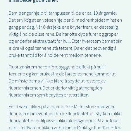
Barn trenger hjelp til tannpussen til de er ca. 10 år gamle.
Det er viktig at en voksen hjelper til med renholdet minst en
gang per dag. Når 6-års jekslene bryter frem, er det særlig
viktig å holde disse rene. De har ofte dype furer og groper
og er derfor ekstra utsatt for hull. Etter hvert som barnet blir
eldre vil også tennene stå tettere. Da er det nødvendig å
bruke tanntråd for å holde rent mellom tennene.
Fluortannkrem har en forebyggende effekt på hull i
tennene og kan brukes fra de første tennene kommer ut.
De minste barna vil ikke klare å spytte ut restene av
fluortannkremen. Det er derfor viktig at mengden
fluortannkrem som benyttes er svært liten.
For å være sikker på at barnet ikke får for store mengder
fluor, kan man eventuelt bruke fluortabletter. Styrken i ulike
fluortabletter er tilpasset ulike aldersgrupper. På apoteket
eller i matvarebutikken vil du kunne få riktige fluortabletter