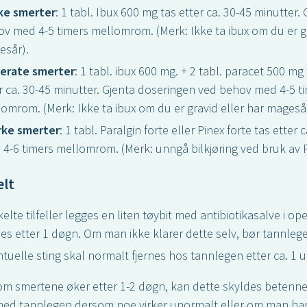
ke smerter
: 1 tabl. Ibux 600 mg tas etter ca. 30-45 minutter.
v med 4-5 timers mellomrom. (Merk: Ikke ta ibux om du er gr
esår).
erate smerter
: 1 tabl. ibux 600 mg. + 2 tabl. paracet 500 mg
r ca. 30-45 minutter. Gjenta doseringen ved behov med 4-5 t
omrom. (Merk: Ikke ta ibux om du er gravid eller har magesår
rke smerter
: 1 tabl. Paralgin forte eller Pinex forte tas ette
4-6 timers mellomrom. (Merk: unngå bilkjøring ved bruk av Par
elt
kelte tilfeller legges en liten tøybit med antibiotikasalve i 
nes etter 1 døgn. Om man ikke klarer dette selv, bør tannleg
tuelle sting skal normalt fjernes hos tannlegen etter ca. 1 uk
m smertene øker etter 1-2 døgn, kan dette skyldes betennel
ed tannlegen dersom noe virker unormalt eller om man har