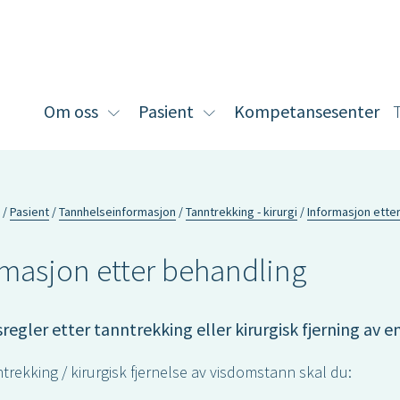
Om oss
Pasient
Kompetansesenter
Vis
Vis
undermeny
undermeny
for
for
Om
Pasient
oss
Pasient
Tannhelseinformasjon
Tanntrekking - kirurgi
Informasjon ette
rmasjon etter behandling
regler etter tanntrekking eller kirurgisk fjerning av e
ntrekking / kirurgisk fjernelse av visdomstann skal du: