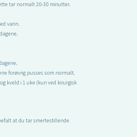
tte tar normalt 20-30 minutter.
med vann.
 dagene.
 dagene.
ene forøvrig pusses som normalt.
g kveld i 1 uke (kun ved kirurgisk
falt at du tar smertestillende