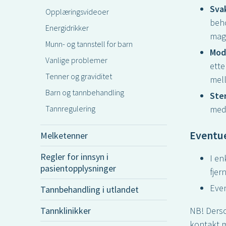
Sva
Opplæringsvideoer
beho
Energidrikker
mag
Munn- og tannstell for barn
Mod
Vanlige problemer
ette
Tenner og graviditet
mell
Barn og tannbehandling
Ste
Tannregulering
med 
Eventu
Melketenner
Regler for innsyn i
I en
pasientopplysninger
fjer
Even
Tannbehandling i utlandet
Tannklinikker
NB! Derso
kontakt m