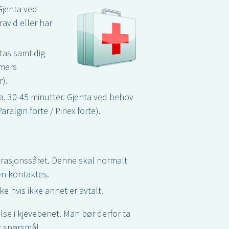
 Gjenta ved
avid eller har
 tas samtidig
imers
).
r ca. 30-45 minutter. Gjenta ved behov
algin forte / Pinex forte).
operasjonssåret. Denne skal normalt
en kontaktes.
e hvis ikke annet er avtalt.
se i kjevebenet. Man bør derfor ta
 spørsmål.