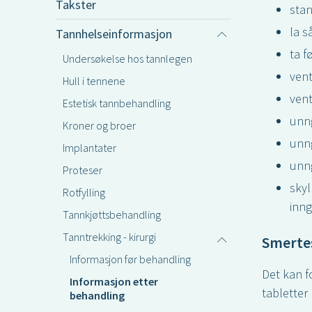
Takster
stan
la s
Tannhelseinformasjon
ta f
Undersøkelse hos tannlegen
vent
Hull i tennene
vent
Estetisk tannbehandling
unng
Kroner og broer
unng
Implantater
unng
Proteser
skyl
Rotfylling
inng
Tannkjøttsbehandling
Tanntrekking - kirurgi
Smertes
Informasjon før behandling
Det kan f
Informasjon etter
tabletter
behandling