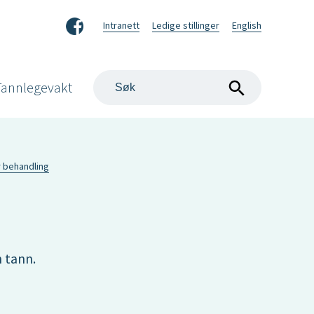
Facebook
Intranett
Ledige stillinger
English
Søk
Tannlegevakt
på
nettstedet
r behandling
n tann.