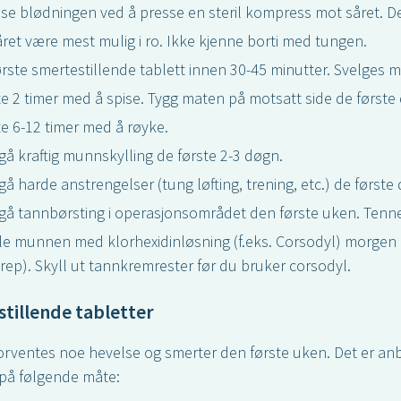
se blødningen ved å presse en steril kompress mot såret. De
året være mest mulig i ro. Ikke kjenne borti med tungen.
ørste smertestillende tablett innen 30-45 minutter. Svelges 
e 2 timer med å spise. Tygg maten på motsatt side de første
e 6-12 timer med å røyke.
å kraftig munnskylling de første 2-3 døgn.
å harde anstrengelser (tung løfting, trening, etc.) de første
å tannbørsting i operasjonsområdet den første uken. Tenn
le munnen med klorhexidinløsning (f.eks. Corsodyl) morgen o
rep). Skyll ut tannkremrester før du bruker corsodyl.
tillende tabletter
orventes noe hevelse og smerter den første uken. Det er anbe
 på følgende måte: