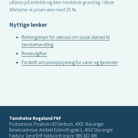
utføres på estetisk og ikke medisinsk grunnlag. I disse
tilfellene vil prisen øke med 25 %.
Nyttige lenker
Retningslinjer for søknad om sosial stønad til
tannbehandling
Reiseutgifter
Forskrift om prisopplysning for varer og tjenester
Tannhelse Rogaland FKF
Postadresse: Postboks 80 Sentrum, 4001 Stavanger
Besøksadresse: Arkitekt Eckhoffs gate 1, 4010 Stavanger
Faktura: Send EHF-faktura til org.nr. 986 382 496