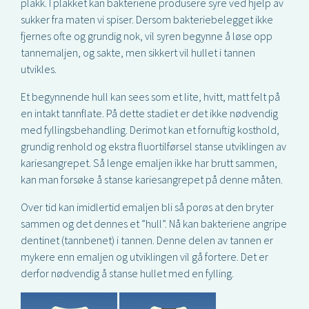
plakk. I plakket kan bakteriene produsere syre ved hjelp av
sukker fra maten vi spiser. Dersom bakteriebelegget ikke
fjernes ofte og grundig nok, vil syren begynne å løse opp
tannemaljen, og sakte, men sikkert vil hullet i tannen
utvikles.
Et begynnende hull kan sees som et lite, hvitt, matt felt på
en intakt tannflate. På dette stadiet er det ikke nødvendig
med fyllingsbehandling. Derimot kan et fornuftig kosthold,
grundig renhold og ekstra fluortilførsel stanse utviklingen av
kariesangrepet. Så lenge emaljen ikke har brutt sammen,
kan man forsøke å stanse kariesangrepet på denne måten.
Over tid kan imidlertid emaljen bli så porøs at den bryter
sammen og det dennes et ”hull”. Nå kan bakteriene angripe
dentinet (tannbenet) i tannen. Denne delen av tannen er
mykere enn emaljen og utviklingen vil gå fortere. Det er
derfor nødvendig å stanse hullet med en fylling.