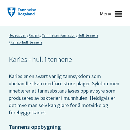
Meny
Hovedsiden
Pasient
Tannhelseinformasjon
Hull i tennene
Karies - hull i tennene
Karies - hull i tennene
Karies er en svært vanlig tannsykdom som
ubehandlet kan medføre store plager. Sykdommen
innebærer at tannsubstans løses opp av syre som
produseres av bakterier i munnhulen. Heldigvis er
det mye man selv kan gjøre for å motvirke og
forebygge karies.
Tannens oppbygning