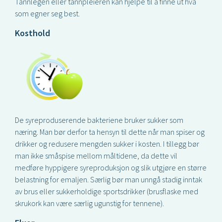
Tannlegen eller tannpleieren kan hjelpe til å finne ut hva
som egner seg best.
Kosthold
De syreproduserende bakteriene bruker sukker som
næring. Man bør derfor ta hensyn til dette når man spiser og
drikker og redusere mengden sukker i kosten. I tillegg bør
man ikke småspise mellom måltidene, da dette vil
medføre hyppigere syreproduksjon og slik utgjøre en større
belastning for emaljen. Særlig bør man unngå stadig inntak
av brus eller sukkerholdige sportsdrikker (brusflaske med
skrukork kan være særlig ugunstig for tennene).