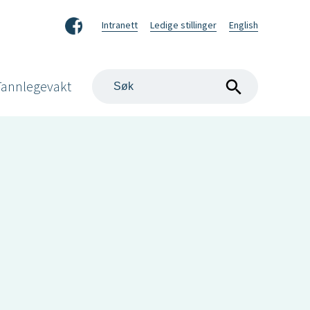
Facebook
Intranett
Ledige stillinger
English
Søk
Tannlegevakt
på
nettstedet