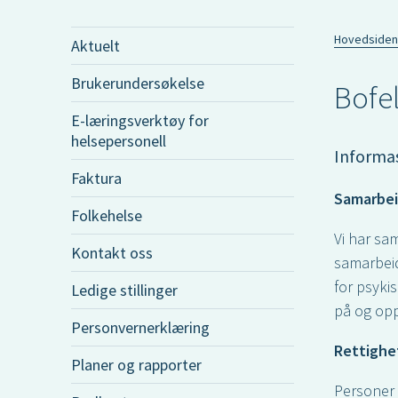
Hovedsiden
Aktuelt
Brukerundersøkelse
Bofe
E-læringsverktøy for
helsepersonell
Informas
Faktura
Samarbei
Folkehelse
Vi har sa
Kontakt oss
samarbeid
for psyki
Ledige stillinger
på og opp
Personvernerklæring
Rettighe
Planer og rapporter
Personer 