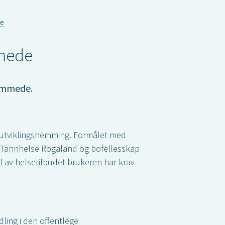
de
mmede
hemmede.
 utviklingshemming. Formålet med
m Tannhelse Rogaland og bofellesskap
el av helsetilbudet brukeren har krav
ling i den offentlege