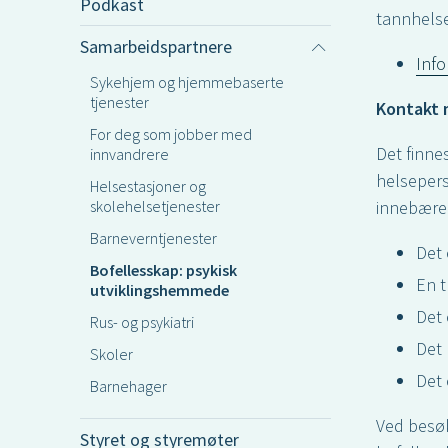
Podkast
tannhelse
Samarbeidspartnere
Info
Sykehjem og hjemmebaserte
tjenester
Kontakt m
For deg som jobber med
Det finne
innvandrere
helsepers
Helsestasjoner og
skolehelsetjenester
innebærer
Barneverntjenester
Det 
Bofellesskap: psykisk
En t
utviklingshemmede
Det
Rus- og psykiatri
Det 
Skoler
Det 
Barnehager
Ved besøk
Styret og styremøter