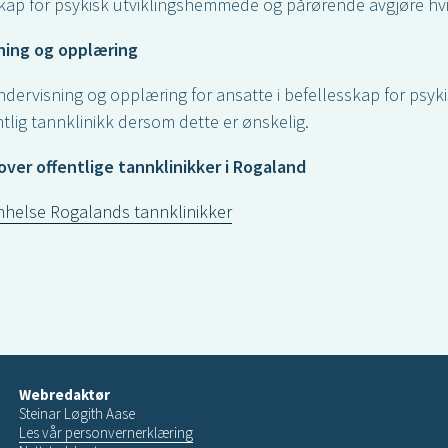
kap for psykisk utviklingshemmede og pårørende avgjøre h
ning og opplæring
 undervisning og opplæring for ansatte i befellesskap for ps
tlig tannklinikk dersom dette er ønskelig.
over offentlige tannklinikker i Rogaland
helse Rogalands tannklinikker
Webredaktør
Steinar Løgith Aase
Les vår personvernerklæring