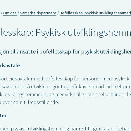
Om oss
Samarbeidspartnere
Bofellesskap: psykisk utviklingshemme
llesskap: Psykisk utviklingshe
jon til ansatte i bofellesskap for psykisk utviklings
dsavtale
marbeidsavtaler med bofellesskap for personer med psykisk
savtalen er å utvikle et godt og effektivt samarbeid mello
sk utviklingshemmede, og medvirke til at tannhelse blir en d
lever som tilfredsstillende.
ter
med psykisk utviklingshemming har rett til gratis tannbehand