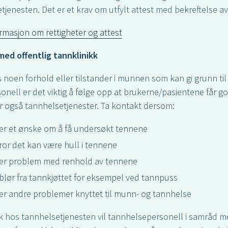
tjenesten. Det er et krav om utfylt attest med bekreftelse a
rmasjon om rettigheter og attest
ed offentlig tannklinikk
s noen forhold eller tilstander i munnen som kan gi grunn til
onell er det viktig å følge opp at brukerne/pasientene får go
 også tannhelsetjenester. Ta kontakt dersom:
er et ønske om å få undersøkt tennene
ror det kan være hull i tennene
 er problem med renhold av tennene
blør fra tannkjøttet for eksempel ved tannpuss
er andre problemer knyttet til munn- og tannhelse
 hos tannhelsetjenesten vil tannhelsepersonell i samråd m