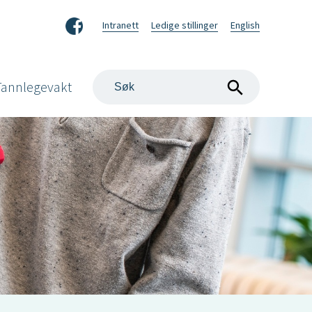
Facebook
Intranett
Ledige stillinger
English
Søk
Tannlegevakt
på
nettstedet