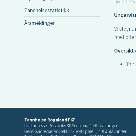
bofelless
Tannhelsestatistikk
Undervis
Årsmeldinger
Vi tilbyr
med offen
Oversikt 
Tann
Tannhelse Rogaland FKF
Postadresse: Postboks 80 Sentrum, 4001 Stavanger
Besøksadresse: Arkitekt Eckhoffs gate 1, 4010 Stavanger