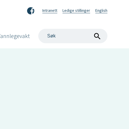
Facebook
Intranett
Ledige stillinger
English
Søk
Tannlegevakt
på
nettstedet