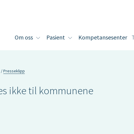
Om oss
Pasient
Kompetansesenter
Vis
Vis
undermeny
undermeny
for
for
Om
Pasient
oss
Presseklipp
ttes ikke til kommunene