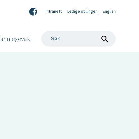
Facebook
Intranett
Ledige stillinger
English
Søk
Tannlegevakt
på
nettstedet