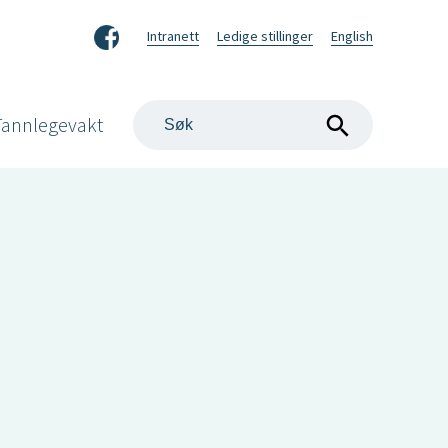
Facebook
Intranett
Ledige stillinger
English
Søk
Tannlegevakt
på
nettstedet