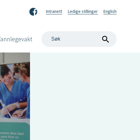
Facebook
Intranett
Ledige stillinger
English
Søk
Tannlegevakt
på
nettstedet