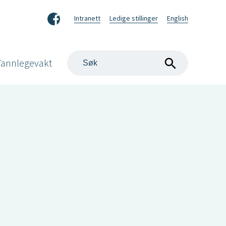
Facebook
Intranett
Ledige stillinger
English
Søk
Tannlegevakt
på
nettstedet