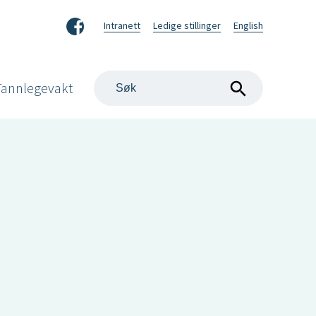
Facebook
Intranett
Ledige stillinger
English
Søk
Tannlegevakt
på
nettstedet