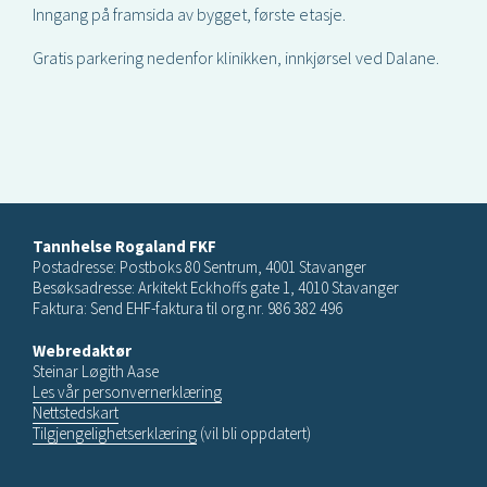
Inngang på framsida av bygget, første etasje.
Gratis parkering nedenfor klinikken, innkjørsel ved Dalane.
Tannhelse Rogaland FKF
Postadresse: Postboks 80 Sentrum, 4001 Stavanger
Besøksadresse: Arkitekt Eckhoffs gate 1, 4010 Stavanger
Faktura: Send EHF-faktura til org.nr. 986 382 496
Webredaktør
Steinar Løgith Aase
Les vår personvernerklæring
Nettstedskart
Tilgjengelighetserklæring
(vil bli oppdatert)