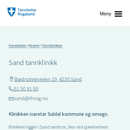
Meny
Hovedsiden
Pasient
Tannklinikker
Sand tannklinikk
Bjødnateigvegen 19, 4230 Sand
51 50 91 00
sand@throg.no
Klinikken ivaretar Suldal kommune og omegn.
Klinikken ligger i Sand sentrum, like ved sjukeheimen.