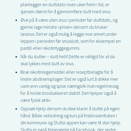
planlegger en sluttdato noen uker frem i tid, er
sjansen større for å gjennomføre slutt med snus.
Øve på å være uten snus i perioder før sluttdato, og
gjerne lage mindre «priser» dersom du bruker
løssnus. Det er også mulig å legge noe annet under
leppen i perioden før snusslutt, som for eksempel en
pastill eller nikotintyggegummi.
Når du slutter – slutt helt! Dette er viktigst for at du
skal lykkes med slutt av snus.
Bruk nikotinlegemiddel eller reseptbelagte for å
lindre abstinensplager. Det er også lurt å drikke mer
vann enn vanlig og spise næringsrik mat regelmessig
for å holde blodsukkeret stabilt. Det hjelper også å
være fysisk aktiv.
Oppsøk hjelp dersom du ikke klarer å slutte på egen
hånd. Både veiledning og kurs på frisklivssentralen i
din kommune og Slutta-appen kan være til stor hjelp.
Slutta er også tilgjengelig på Facebook, der andre