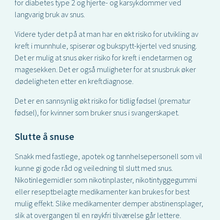
for diabetes type 2 og hjerte- og karsykdommer ved
langvarig bruk av snus.
Videre tyder det på at man har en økt risiko for utvikling av
kreft i munnhule, spiserør og bukspytt-kjertel ved snusing.
Det er mulig at snus øker risiko for kreft i endetarmen og
magesekken. Det er også muligheter for at snusbruk øker
dødeligheten etter en kreftdiagnose.
Det er en sannsynlig økt risiko for tidlig fødsel (prematur
fødsel), for kvinner som bruker snus i svangerskapet.
Slutte å snuse
Snakk med fastlege, apotek og tannhelsepersonell som vil
kunne gi gode råd og veiledning til slutt med snus.
Nikotinlegemidler som nikotinplaster, nikotintyggegummi
eller reseptbelagte medikamenter kan brukes for best
mulig effekt. Slike medikamenter demper abstinensplager,
slik at overgangen til en røykfri tilværelse går lettere.