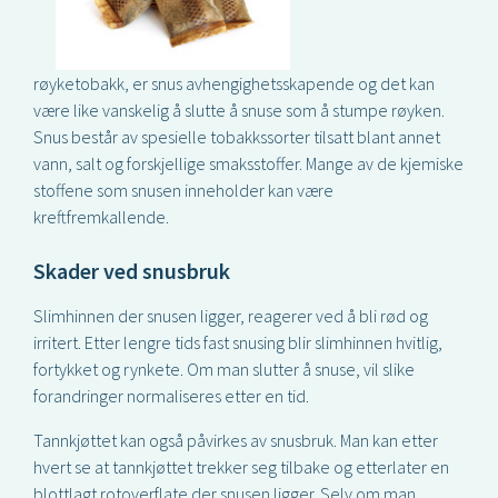
røyketobakk, er snus avhengighetsskapende og det kan
være like vanskelig å slutte å snuse som å stumpe røyken.
Snus består av spesielle tobakkssorter tilsatt blant annet
vann, salt og forskjellige smaksstoffer. Mange av de kjemiske
stoffene som snusen inneholder kan være
kreftfremkallende.
Skader ved snusbruk
Slimhinnen der snusen ligger, reagerer ved å bli rød og
irritert. Etter lengre tids fast snusing blir slimhinnen hvitlig,
fortykket og rynkete. Om man slutter å snuse, vil slike
forandringer normaliseres etter en tid.
Tannkjøttet kan også påvirkes av snusbruk. Man kan etter
hvert se at tannkjøttet trekker seg tilbake og etterlater en
blottlagt rotoverflate der snusen ligger. Selv om man