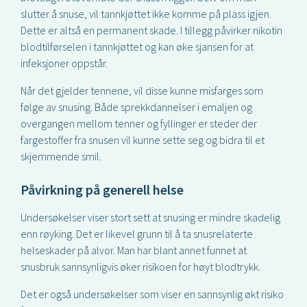
slutter å snuse, vil tannkjøttet ikke komme på plass igjen.
Dette er altså en permanent skade. I tillegg påvirker nikotin
blodtilførselen i tannkjøttet og kan øke sjansen for at
infeksjoner oppstår.
Når det gjelder tennene, vil disse kunne misfarges som
følge av snusing. Både sprekkdannelser i emaljen og
overgangen mellom tenner og fyllinger er steder der
fargestoffer fra snusen vil kunne sette seg og bidra til et
skjemmende smil.
Påvirkning på generell helse
Undersøkelser viser stort sett at snusing er mindre skadelig
enn røyking. Det er likevel grunn til å ta snusrelaterte
helseskader på alvor. Man har blant annet funnet at
snusbruk sannsynligvis øker risikoen for høyt blodtrykk.
Det er også undersøkelser som viser en sannsynlig økt risiko