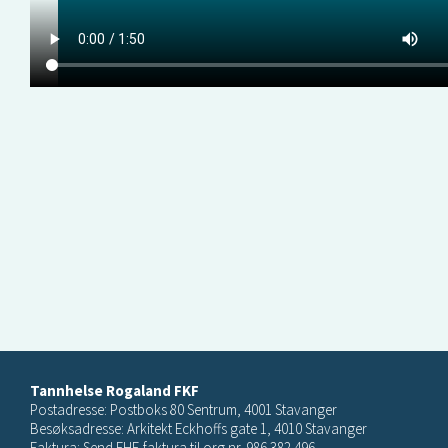
Tannhelse Rogaland FKF
Postadresse: Postboks 80 Sentrum, 4001 Stavanger
Besøksadresse: Arkitekt Eckhoffs gate 1, 4010 Stavanger
Faktura: Send EHF-faktura til org.nr. 986 382 496