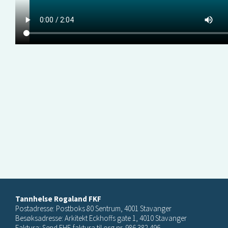
Tannhelse Rogaland FKF
Postadresse: Postboks 80 Sentrum, 4001 Stavanger
Besøksadresse: Arkitekt Eckhoffs gate 1, 4010 Stavanger
Faktura: Send EHF-faktura til org.nr. 986 382 496