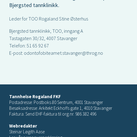
Bjergsted tannklinikk.
Leder for TOO Rogaland Stine Østerhus
Bjergsted tannklinikk, TOO, inngang A
Tastagaten 30/32, 4007 Stavanger
Telefon: 51 65 92 67
E-post: odontofobiteamet.stavanger@throg.no
Tannhelse Rogaland FKF
Postadresse: Postboks 80 Sentrum, 4001 Stavanger
Besøksadresse: Arkitekt Eckhoffs gate 1, 4010 Stavanger
Faktura: Send EHF-faktura til org.nr. 986 382 496
Webredaktør
Steinar Løgith Aase