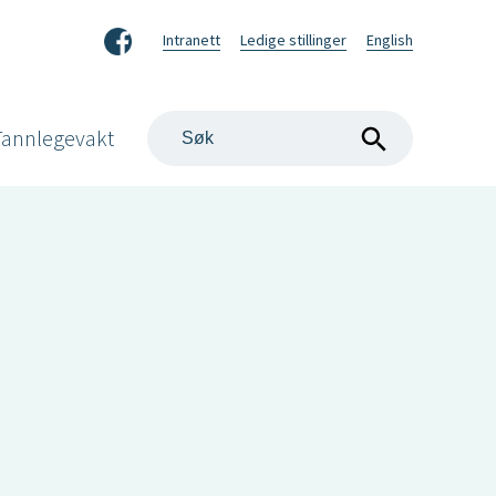
Facebook
Intranett
Ledige stillinger
English
Søk
Tannlegevakt
på
nettstedet