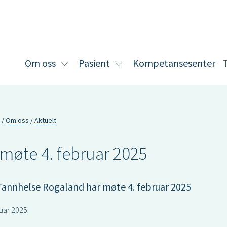
Om oss
Pasient
Kompetansesenter
Vis
Vis
undermeny
undermeny
for
for
Om
Pasient
oss
Om oss
Aktuelt
emøte 4. februar 2025
 Tannhelse Rogaland har møte 4. februar 2025
nuar 2025