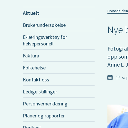
Hovedsiden
Aktuelt
Brukerundersøkelse
Nye b
E-læringsverktøy for
helsepersonell
Fotograf
Faktura
opp som
Anne L-J
Folkehelse
17. se
Kontakt oss
Ledige stillinger
Personvernerklæring
Planer og rapporter
Podkast