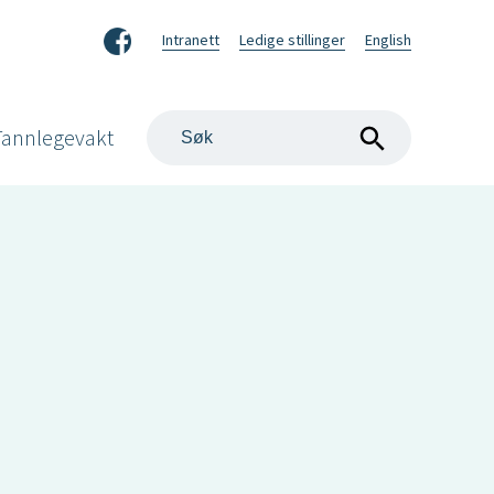
Facebook
Intranett
Ledige stillinger
English
Søk
Tannlegevakt
på
nettstedet