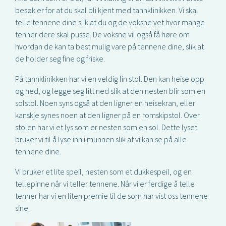
besøk er for at du skal bli kjent med tannklinikken. Vi skal
telle tennene dine slik at du og de voksne vet hvor mange
tenner dere skal pusse. De voksne vil også få høre om
hvordan de kan ta best mulig vare på tennene dine, slik at
de holder seg fine og friske.
På tannklinikken har vi en veldig fin stol. Den kan heise opp
og ned, og legge seg litt ned slik at den nesten blir som en
solstol. Noen syns også at den ligner en heisekran, eller
kanskje synes noen at den ligner på en romskipstol. Over
stolen har vi et lys som er nesten som en sol. Dette lyset
bruker vi til å lyse inn i munnen slik at vi kan se på alle
tennene dine.
Vi bruker et lite speil, nesten som et dukkespeil, og en
tellepinne når vi teller tennene. Når vi er ferdige å telle
tenner har vi en liten premie til de som har vist oss tennene
sine.