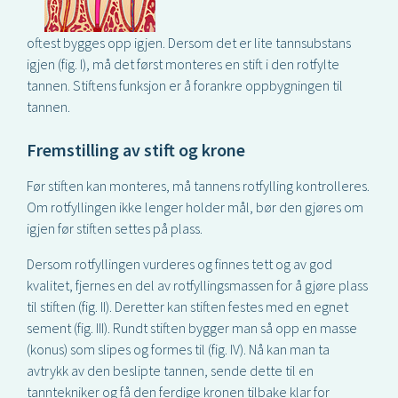
oftest bygges opp igjen. Dersom det er lite tannsubstans
igjen (fig. I), må det først monteres en stift i den rotfylte
tannen. Stiftens funksjon er å forankre oppbygningen til
tannen.
Fremstilling av stift og krone
Før stiften kan monteres, må tannens rotfylling kontrolleres.
Om rotfyllingen ikke lenger holder mål, bør den gjøres om
igjen før stiften settes på plass.
Dersom rotfyllingen vurderes og finnes tett og av god
kvalitet, fjernes en del av rotfyllingsmassen for å gjøre plass
til stiften (fig. II). Deretter kan stiften festes med en egnet
sement (fig. III). Rundt stiften bygger man så opp en masse
(konus) som slipes og formes til (fig. IV). Nå kan man ta
avtrykk av den beslipte tannen, sende dette til en
tanntekniker og få den ferdige kronen tilbake klar for