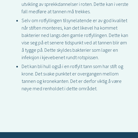
utvikling av sprekkdannelser i roten. Dette kan i verste
fall medføre at tannen må trekkes.
Selv om rotfyllingen tilsynelatende er av god kvalitet
når stiften monteres, kan det likevel ha kommet
bakterier ned langs den gamle rotfyllingen. Dette kan
vise seg på et senere tidspunkt ved at tannen blir øm
å tygge på. Dette skyldes bakterier som lager en
infeksjon i kjevebenet rundt rotspissen.
Det kan bli hull også i en rotfylt tann som har stift og
krone. Det svake punktet er overgangen mellom
tannen og kronekanten. Det er derfor viktig å være
nøye med renholdet i dette området.