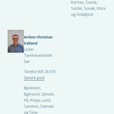
Karmøy, Sauda,
Suldal, Tysvær, Utsira
og Vindafjord
Anfinn Christian
Valland
Leder
Tannhelsedistrikt
Sør
Telefon 905 26 070
Send e-post
Bjerkreim,
Egersund, Gjesdal,
Hå, Klepp, Lund,
Sandnes, Sokndal
og Time