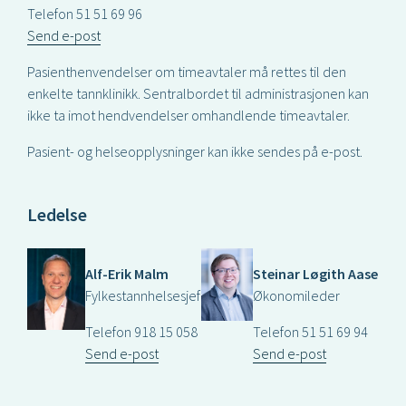
Telefon 51 51 69 96
Send e-post
Pasienthenvendelser om timeavtaler må rettes til den
enkelte tannklinikk. Sentralbordet til administrasjonen kan
ikke ta imot hendvendelser omhandlende timeavtaler.
Pasient- og helseopplysninger kan ikke sendes på e-post.
Ledelse
Alf-Erik Malm
Steinar Løgith Aase
Fylkestannhelsesjef
Økonomileder
Telefon 918 15 058
Telefon 51 51 69 94
Send e-post
Send e-post