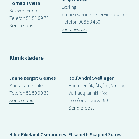
Torhild Tveita
Lærling
Saksbehandler
dataelektroniker/servicetekniker
Telefon 51 51 69 76
Telefon 908 53 480
Send e-post
Send e-post
Klinikkledere
Janne Berget Glesnes
Rolf André Svellingen
Madla tannklinikk
Hommersåk, Ålgård, Nærbø,
Telefon 51 50 90 30
Varhaug tannklinikk
Send e-post
Telefon 51 53 81 90
Send e-post
Hilde Eikeland Osmundnes
Elisabeth Skappel Zülow