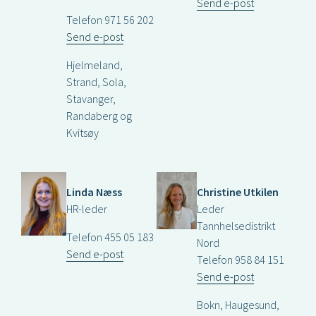
Send e-post
Telefon 971 56 202
Send e-post
Hjelmeland,
Strand, Sola,
Stavanger,
Randaberg og
Kvitsøy
Linda Næss
Christine Utkilen
HR-leder
Leder
Tannhelsedistrikt
Telefon 455 05 183
Nord
Send e-post
Telefon 958 84 151
Send e-post
Bokn, Haugesund,