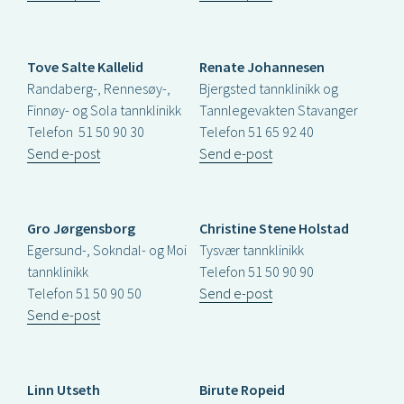
Tove Salte Kallelid
Renate Johannesen
Randaberg-, Rennesøy-,
Bjergsted tannklinikk og
Finnøy- og Sola tannklinikk
Tannlegevakten Stavanger
Telefon 51 50 90 30
Telefon 51 65 92 40
Send e-post
Send e-post
Gro Jørgensborg
Christine Stene Holstad
Egersund-, Sokndal- og Moi
Tysvær tannklinikk
tannklinikk
Telefon 51 50 90 90
Telefon 51 50 90 50
Send e-post
Send e-post
Linn Utseth
Birute Ropeid