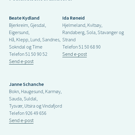
Beate Kydland
Ida Røneid
Bjerkreim, Gjesdal,
Hjelmeland, Kvitsøy,
Eigersund,
Randaberg, Sola, Stavanger og
Hå, Klepp, Lund, Sandnes,
Strand
Sokndal og Time
Telefon 51 50 68 90
Telefon 51 50 90 52
Send e-post
Send e-post
Janne Schanche
Bokn, Haugesund, Karmøy,
Sauda, Suldal,
Tysvær, Utsira og Vindafjord
Telefon 926 49 656
Send e-post