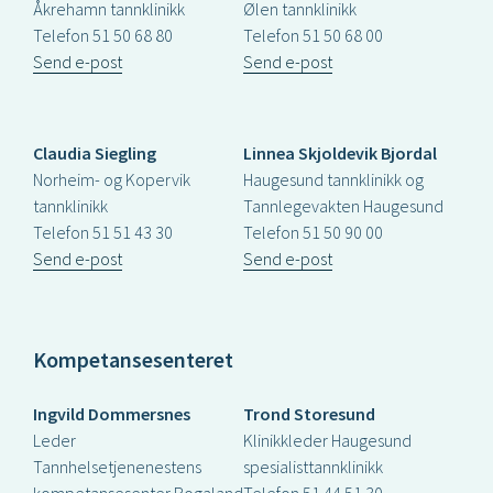
Åkrehamn tannklinikk
Ølen tannklinikk
Telefon 51 50 68 80
Telefon 51 50 68 00
Send e-post
Send e-post
Claudia Siegling
Linnea Skjoldevik Bjordal
Norheim- og Kopervik
Haugesund tannklinikk og
tannklinikk
Tannlegevakten Haugesund
Telefon 51 51 43 30
Telefon 51 50 90 00
Send e-post
Send e-post
Kompetansesenteret
Ingvild Dommersnes
Trond Storesund
Leder
Klinikkleder Haugesund
Tannhelsetjenenestens
spesialisttannklinikk
kompetansesenter Rogaland
Telefon 51 44 51 30