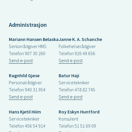
Administrasjon
Mariann Hansen Belaska
Janne K. A. Schanche
Seniorrådgiver HMS
Folkehelserådgiver
Telefon 907 30 260
Telefon 926 49 656
Send e-post
Send e-post
Ragnhild Gjøse
Batur Haji
Personalrådgiver
Servicetekniker
Telefon 940 31 954
Telefon 478 82 745
Send e-post
Send e-post
Hans Kjetil Hiim
Roy Eskyn Huntford
Servicetekniker
Konsulent
Telefon 456 54 914
Telefon 51 51 69 09