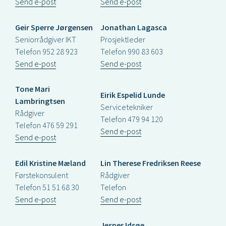
Send e-post
Send e-post
Geir Sperre Jørgensen
Jonathan Lagasca
Seniorrådgiver IKT
Prosjektleder
Telefon 952 28 923
Telefon 990 83 603
Send e-post
Send e-post
Tone Mari
Eirik Espelid Lunde
Lambringtsen
Servicetekniker
Rådgiver
Telefon 479 94 120
Telefon 476 59 291
Send e-post
Send e-post
Edil Kristine Mæland
Lin Therese Fredriksen Reese
Førstekonsulent
Rådgiver
Telefon 51 51 68 30
Telefon
Send e-post
Send e-post
Jesper Idsøe