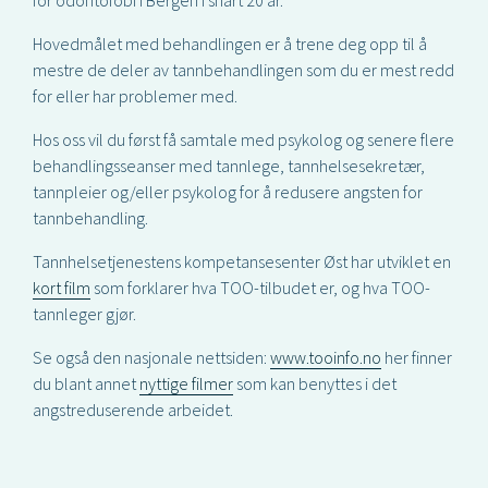
for odontofobi i Bergen i snart 20 år.
Hovedmålet med behandlingen er å trene deg opp til å
mestre de deler av tannbehandlingen som du er mest redd
for eller har problemer med.
Hos oss vil du først få samtale med psykolog og senere flere
behandlingsseanser med tannlege, tannhelsesekretær,
tannpleier og/eller psykolog for å redusere angsten for
tannbehandling.
Tannhelsetjenestens kompetansesenter Øst har utviklet en
kort film
som forklarer hva TOO-tilbudet er, og hva TOO-
tannleger gjør.
Se også den nasjonale nettsiden:
www.tooinfo.no
her finner
du blant annet
nyttige filmer
som kan benyttes i det
angstreduserende arbeidet.