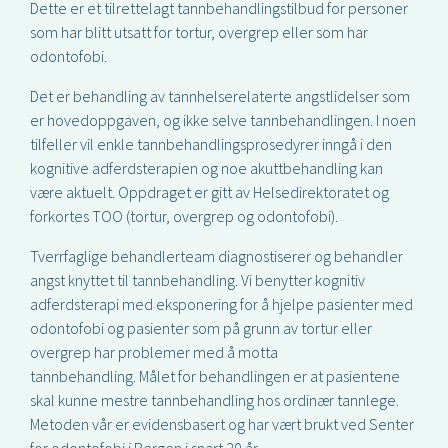
Dette er et tilrettelagt tannbehandlingstilbud for personer
som har blitt utsatt for tortur, overgrep eller som har
odontofobi.
Det er behandling av tannhelserelaterte angstlidelser som
er hovedoppgaven, og ikke selve tannbehandlingen. I noen
tilfeller vil enkle tannbehandlingsprosedyrer inngå i den
kognitive adferdsterapien og noe akuttbehandling kan
være aktuelt. Oppdraget er gitt av Helsedirektoratet og
forkortes TOO (tortur, overgrep og odontofobi).
Tverrfaglige behandlerteam diagnostiserer og behandler
angst knyttet til tannbehandling. Vi benytter kognitiv
adferdsterapi med eksponering for å hjelpe pasienter med
odontofobi og pasienter som på grunn av tortur eller
overgrep har problemer med å motta
tannbehandling. Målet for behandlingen er at pasientene
skal kunne mestre tannbehandling hos ordinær tannlege.
Metoden vår er evidensbasert og har vært brukt ved Senter