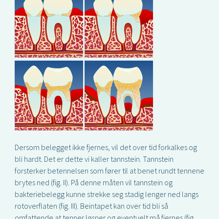
Dersom belegget ikke fjernes, vil det over tid forkalkes og
bli hardt. Det er dette vi kaller tannstein. Tannstein
forsterker betennelsen som fører til at benet rundt tennene
brytes ned (fig. II). På denne måten vil tannstein og
bakteriebelegg kunne strekke seg stadig lenger ned langs
rotoverflaten (fig. III). Beintapet kan over tid bli så
omfattende at tenner løsner og eventuelt må fjernes (fig.