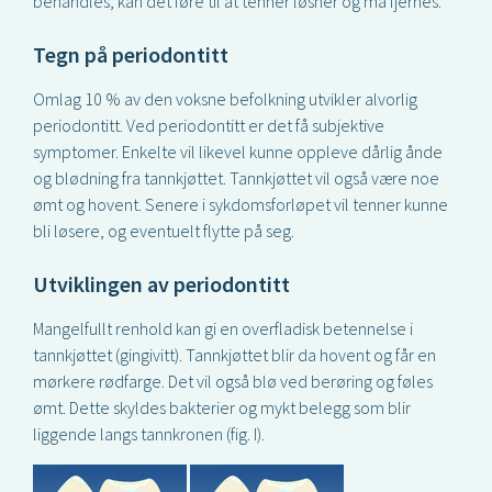
behandles, kan det føre til at tenner løsner og må fjernes.
Tegn på periodontitt
Omlag 10 % av den voksne befolkning utvikler alvorlig
periodontitt. Ved periodontitt er det få subjektive
symptomer. Enkelte vil likevel kunne oppleve dårlig ånde
og blødning fra tannkjøttet. Tannkjøttet vil også være noe
ømt og hovent. Senere i sykdomsforløpet vil tenner kunne
bli løsere, og eventuelt flytte på seg.
Utviklingen av periodontitt
Mangelfullt renhold kan gi en overfladisk betennelse i
tannkjøttet (gingivitt). Tannkjøttet blir da hovent og får en
mørkere rødfarge. Det vil også blø ved berøring og føles
ømt. Dette skyldes bakterier og mykt belegg som blir
liggende langs tannkronen (fig. I).