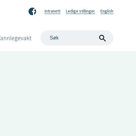
Facebook
Intranett
Ledige stillinger
English
Søk
Tannlegevakt
på
nettstedet