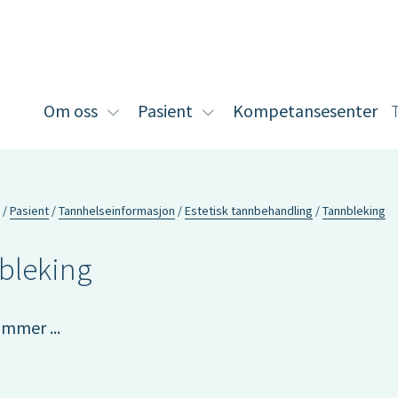
Om oss
Pasient
Kompetansesenter
Vis
Vis
undermeny
undermeny
for
for
Om
Pasient
oss
Pasient
Tannhelseinformasjon
Estetisk tannbehandling
Tannbleking
bleking
mmer ...