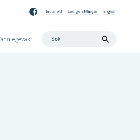
Facebook
Intranett
Ledige stillinger
English
Søk
Tannlegevakt
på
nettstedet