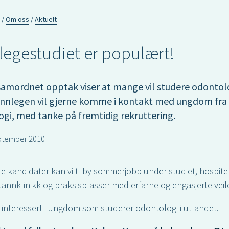
Om oss
Aktuelt
legestudiet er populært!
 samordnet opptak viser at mange vil studere odontol
annlegen vil gjerne komme i kontakt med ungdom fra
gi, med tanke på fremtidig rekruttering.
ptember 2010
lle kandidater kan vi tilby sommerjobb under studiet, hospit
ttannklinikk og praksisplasser med erfarne og engasjerte veil
å interessert i ungdom som studerer odontologi i utlandet.