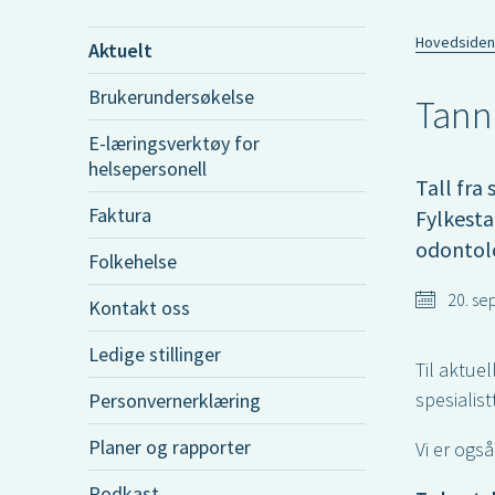
Hovedsiden
Aktuelt
Brukerundersøkelse
Tann
E-læringsverktøy for
helsepersonell
Tall fra
Faktura
Fylkest
odontolo
Folkehelse
20. se
Kontakt oss
Ledige stillinger
Til aktue
spesialis
Personvernerklæring
Planer og rapporter
Vi er ogs
Podkast