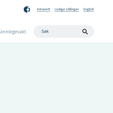
Facebook
Intranett
Ledige stillinger
English
Søk
Tannlegevakt
på
nettstedet