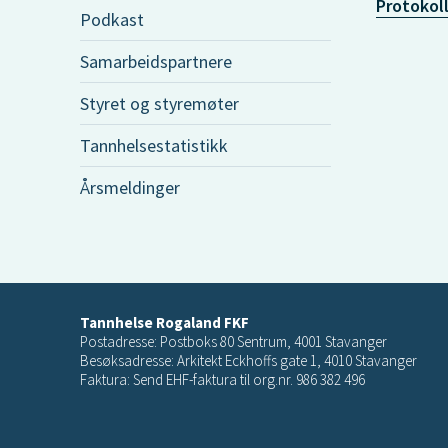
Protokoll
Podkast
Samarbeidspartnere
Styret og styremøter
Tannhelsestatistikk
Årsmeldinger
Tannhelse Rogaland FKF
Postadresse: Postboks 80 Sentrum, 4001 Stavanger
Besøksadresse: Arkitekt Eckhoffs gate 1, 4010 Stavanger
Faktura: Send EHF-faktura til org.nr. 986 382 496