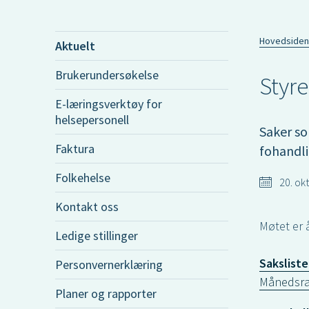
Hovedsiden
Aktuelt
Brukerundersøkelse
Styr
E-læringsverktøy for
helsepersonell
Saker so
Faktura
fohandli
Folkehelse
20. ok
Kontakt oss
Møtet er 
Ledige stillinger
Saksliste
Personvernerklæring
Månedsra
Planer og rapporter