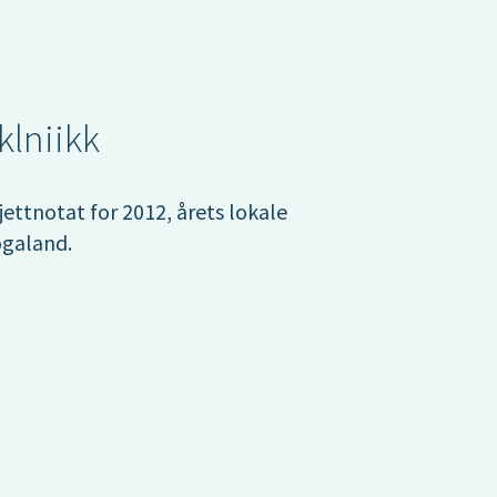
klniikk
ettnotat for 2012, årets lokale
ogaland.