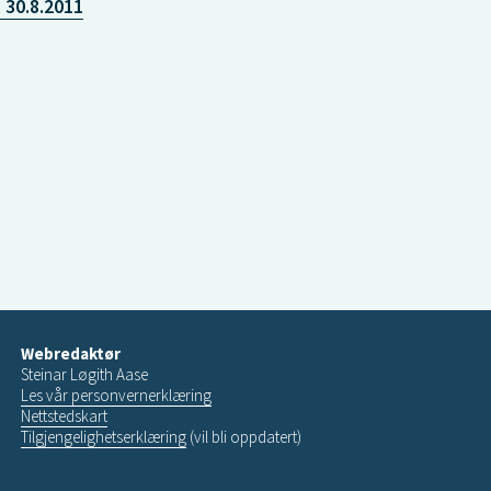
 30.8.2011
Webredaktør
Steinar Løgith Aase
Les vår personvernerklæring
Nettstedskart
Tilgjengelighetserklæring
(vil bli oppdatert)