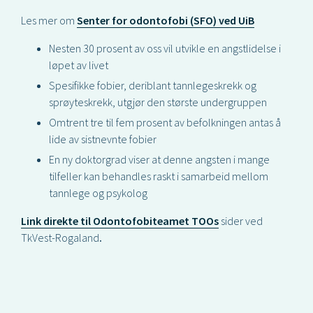
Les mer om
Senter for odontofobi (SFO) ved UiB
Nesten 30 prosent av oss vil utvikle en angstlidelse i
løpet av livet
Spesifikke fobier, deriblant tannlegeskrekk og
sprøyteskrekk, utgjør den største undergruppen
Omtrent tre til fem prosent av befolkningen antas å
lide av sistnevnte fobier
En ny doktorgrad viser at denne angsten i mange
tilfeller kan behandles raskt i samarbeid mellom
tannlege og psykolog
Link direkte til Odontofobiteamet TOOs
sider ved
TkVest-Rogaland
.